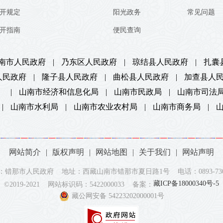
开规定
阳光政务
常见问题
开指南
便民查询
南市人民政府
|
乃东区人民政府
|
琼结县人民政府
|
扎囊
人民政府
|
隆子县人民政府
|
曲松县人民政府
|
加查县人
）
|
山南市经济和信息化局
|
山南市民政局
|
山南市司法
|
山南市水利局
|
山南市农业农村局
|
山南市商务局
|
网站简介
|
版权声明
|
网站地图
|
关于我们
|
网站声明
：错那市人民政府 地址：西藏山南市错那市夏日路1号 电话：0893-7302
藏ICP备18000340号-5
©2019-2021 网站标识码：5422000033 备案：
藏公网安备 54223202000001号