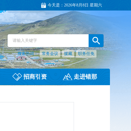
今天是：
2026年8月8日 星期六
搜索热词：
常务会议
援藏
职务任免
招商引资
走进错那