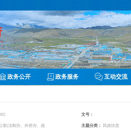
政务公开
政务服务
互动交流
002
文号：
公室(法制办、外侨办、政
主题分类：
民政扶贫