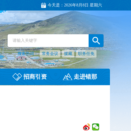
今天是：
2026年8月8日 星期六
搜索热词：
常务会议
援藏
职务任免
招商引资
走进错那