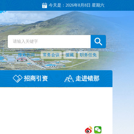
今天是：
2026年8月8日 星期六
搜索热词：
常务会议
援藏
职务任免
招商引资
走进错那