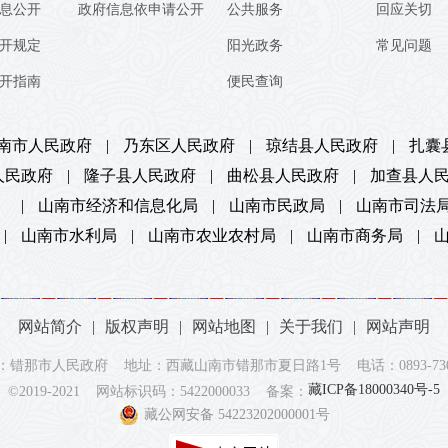
息公开
政府信息依申请公开
公共服务
回应关切
开规定
阳光政务
常见问题
开指南
便民查询
南市人民政府
|
乃东区人民政府
|
琼结县人民政府
|
扎囊
人民政府
|
隆子县人民政府
|
曲松县人民政府
|
加查县人
）
|
山南市经济和信息化局
|
山南市民政局
|
山南市司法
|
山南市水利局
|
山南市农业农村局
|
山南市商务局
|
网站简介
|
版权声明
|
网站地图
|
关于我们
|
网站声明
：错那市人民政府 地址：西藏山南市错那市夏日路1号 电话：0893-7302
藏ICP备18000340号-5
©2019-2021 网站标识码：5422000033 备案：
藏公网安备 54223202000001号