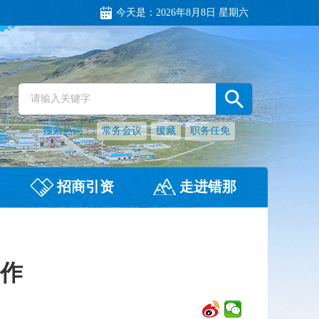
今天是：
2026年8月8日 星期六
搜索热词：
常务会议
援藏
职务任免
招商引资
走进错那
作