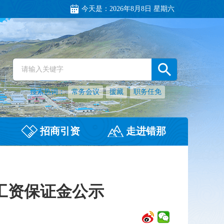
今天是：
2026年8月8日 星期六
搜索热词：
常务会议
援藏
职务任免
招商引资
走进错那
工资保证金公示