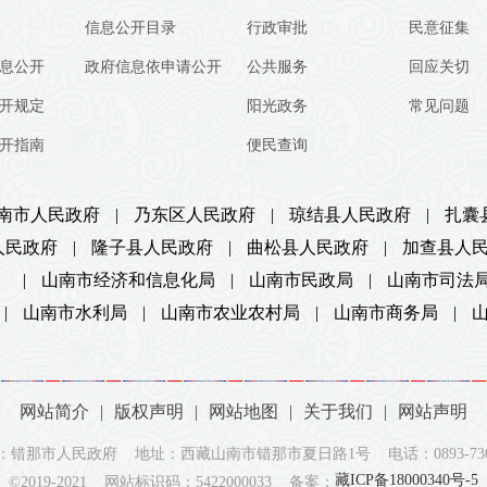
信息公开目录
行政审批
民意征集
息公开
政府信息依申请公开
公共服务
回应关切
开规定
阳光政务
常见问题
开指南
便民查询
南市人民政府
|
乃东区人民政府
|
琼结县人民政府
|
扎囊
人民政府
|
隆子县人民政府
|
曲松县人民政府
|
加查县人
）
|
山南市经济和信息化局
|
山南市民政局
|
山南市司法
|
山南市水利局
|
山南市农业农村局
|
山南市商务局
|
网站简介
|
版权声明
|
网站地图
|
关于我们
|
网站声明
：错那市人民政府 地址：西藏山南市错那市夏日路1号 电话：0893-7302
藏ICP备18000340号-5
©2019-2021 网站标识码：5422000033 备案：