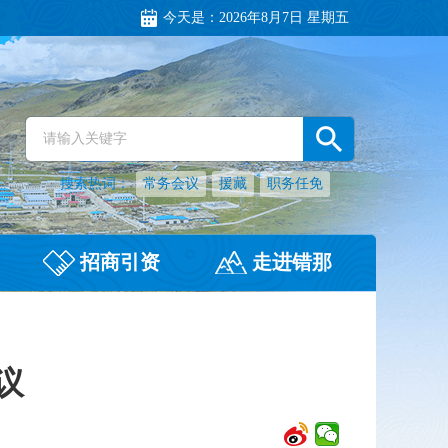
今天是：
2026年8月7日 星期五
搜索热词：
常务会议
援藏
职务任免
招商引资
走进错那
议