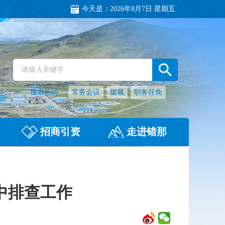
今天是：
2026年8月7日 星期五
搜索热词：
常务会议
援藏
职务任免
招商引资
走进错那
中排查工作