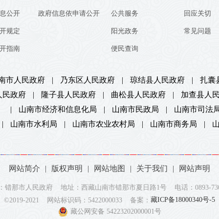
息公开
政府信息依申请公开
公共服务
回应关切
开规定
阳光政务
常见问题
开指南
便民查询
南市人民政府
|
乃东区人民政府
|
琼结县人民政府
|
扎囊
人民政府
|
隆子县人民政府
|
曲松县人民政府
|
加查县人
）
|
山南市经济和信息化局
|
山南市民政局
|
山南市司法
|
山南市水利局
|
山南市农业农村局
|
山南市商务局
|
网站简介
|
版权声明
|
网站地图
|
关于我们
|
网站声明
：错那市人民政府 地址：西藏山南市错那市夏日路1号 电话：0893-7302
藏ICP备18000340号-5
©2019-2021 网站标识码：5422000033 备案：
藏公网安备 54223202000001号